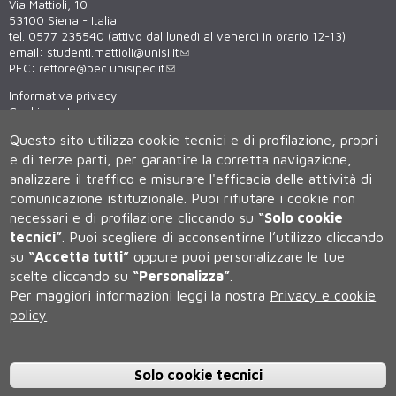
Via Mattioli, 10
53100 Siena - Italia
tel. 0577 235540 (attivo dal lunedì al venerdì in orario 12-13)
email:
studenti.mattioli@unisi.it
PEC:
rettore@pec.unisipec.it
Informativa privacy
Cookie settings
Virtual tour
Questo sito utilizza cookie tecnici e di profilazione, propri
WiFi - unisiWireless
e di terze parti, per garantire la corretta navigazione,
analizzare il traffico e misurare l'efficacia delle attività di
comunicazione istituzionale.
Puoi rifiutare i cookie non
necessari e di profilazione cliccando su
“Solo cookie
tecnici”
.
Puoi scegliere di acconsentirne l’utilizzo cliccando
su
“Accetta tutti”
oppure puoi personalizzare le tue
scelte cliccando su
“Personalizza”
.
Università degli Studi di Siena
Per maggiori informazioni leggi la nostra
Privacy e cookie
Rettorato, via Banchi di Sotto 55, 53100 Siena ITALIA
policy
P.IVA 00273530527 | C.F. 80002070524 | Caselle Pec:
Posta
Elettronica Certificata
Contatti:
urp@unisi.it
- URP - Ufficio Relazioni con il Pubblico Tel.
0577 235555 (dal lunedì al venerdì dalle 9.30 alle 10.30)
Solo cookie tecnici