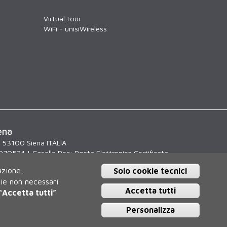
Virtual tour
WiFi - unisiWireless
ena
, 53100 Siena ITALIA
070524 | Caselle Pec:
Posta Elettronica Certificata
icio Relazioni con il Pubblico Tel. 0577 235555 (dal
azione,
Solo cookie tecnici
.30)
kie non necessari
Accetta tutti
“Accetta tutti”
Personalizza