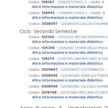
Codice:
108267
-
[108267] FISICA 3
-
Crediti:
6
Altre informazioni e materiale didattico
Codice:
108945
-
[108945] FISICA 2
-
Crediti:
9
Altre informazioni e materiale didattico
Codice:
2008097
-
[2008097] CALCOLO NUMER
Ciclo: Secondo Semestre
Codice:
103100
-
[103100] METODI MATEMATICI D
Altre informazioni e materiale didattico
Codice:
104206
-
[104206] STORIA DELLA FISICA
Altre informazioni e materiale didattico
Codice:
108274
-
[108274] LABORATORIO DI FISI
Altre informazioni e materiale didattico
Codice:
2000667
-
[2000667] SOSTENIBILITA'
Codice:
2008096
-
[2008096] ONDE ELETTROM
Altre informazioni e materiale didattico
Codice:
2008098
-
[2008098] CALCOLO NUMER
Codice:
2016768
-
[2016768] MECCANICA STATI
Altre informazioni e materiale didattico
Anno di corso: 3 - Immatricolati