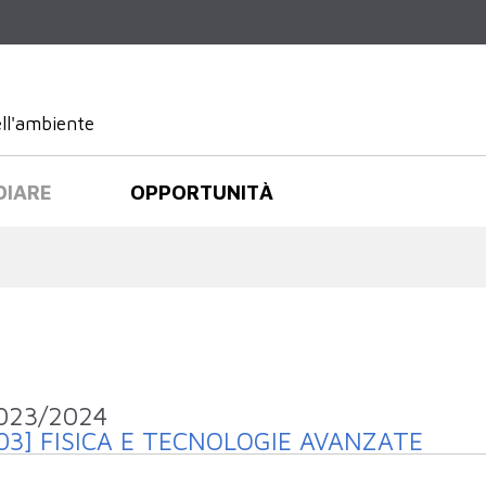
Salta al
contenuto
principale
ell'ambiente
DIARE
OPPORTUNITÀ
che sono erogati nell'anno accademico
2023/2024
03] FISICA E TECNOLOGIE AVANZATE