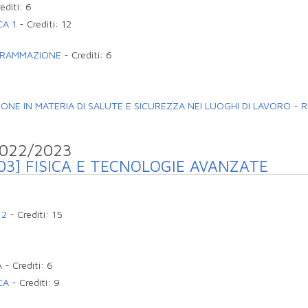
editi:
6
CA 1
-
Crediti:
12
OGRAMMAZIONE
-
Crediti:
6
NE IN MATERIA DI SALUTE E SICUREZZA NEI LUOGHI DI LAVORO - RIS
 2022/2023
03] FISICA E TECNOLOGIE AVANZATE
 2
-
Crediti:
15
A
-
Crediti:
6
CA
-
Crediti:
9