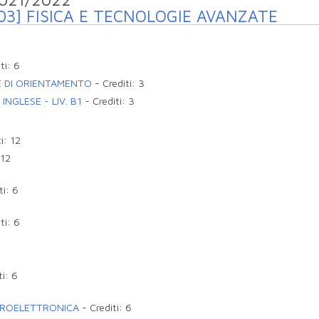
03] FISICA E TECNOLOGIE AVANZATE
ti:
6
 E DI ORIENTAMENTO
-
Crediti:
3
INGLESE - LIV. B1
-
Crediti:
3
ti:
12
12
ti:
6
ti:
6
ti:
6
CROELETTRONICA
-
Crediti:
6