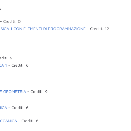
5
-
Crediti:
0
FISICA 1 CON ELEMENTI DI PROGRAMMAZIONE
-
Crediti:
12
editi:
9
CA 1
-
Crediti:
6
 E GEOMETRIA
-
Crediti:
9
MICA
-
Crediti:
6
ECCANICA
-
Crediti:
6