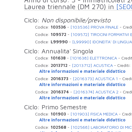
Laurea triennale (DM 270) in
[SE0
Ciclo:
Non disponibile/previsto
Codice:
103536
-
[103536] PROVA FINALE
-
Credi
Codice:
109572
-
[109572] TIROCINI FORMATIVI
Codice:
L99990
-
[L99990] IDONEITA' DI LINGUA 
Ciclo: Annualita' Singola
Codice:
101638
-
[101638] ELETTRONICA
-
Credi
Codice:
2013712
-
[2013712] ACUSTICA
-
Crediti:
Altre informazioni e materiale didattico
Codice:
2016373
-
[2016373] ACUSTICA 1
-
Credi
Altre informazioni e materiale didattico
Codice:
2016374
-
[2016374] ACUSTICA 2
-
Credi
Altre informazioni e materiale didattico
Ciclo: Primo Semestre
Codice:
101903
-
[101903] FISICA MEDICA
-
Credi
Altre informazioni e materiale didattico
Codice:
102568
-
[102568] LABORATORIO DI MI