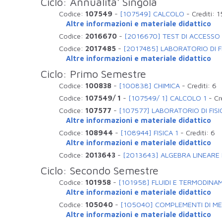
Ciclo: Annualita' Singola
Codice:
107549
-
[107549] CALCOLO
-
Crediti:
1
Altre informazioni e materiale didattico
Codice:
2016670
-
[2016670] TEST DI ACCESSO
Codice:
2017485
-
[2017485] LABORATORIO DI 
Altre informazioni e materiale didattico
Ciclo: Primo Semestre
Codice:
100838
-
[100838] CHIMICA
-
Crediti:
6
Codice:
107549/ 1
-
[107549/ 1] CALCOLO 1
-
Cr
Codice:
107577
-
[107577] LABORATORIO DI FISI
Altre informazioni e materiale didattico
Codice:
108944
-
[108944] FISICA 1
-
Crediti:
6
Altre informazioni e materiale didattico
Codice:
2013643
-
[2013643] ALGEBRA LINEARE
Ciclo: Secondo Semestre
Codice:
101958
-
[101958] FLUIDI E TERMODINA
Altre informazioni e materiale didattico
Codice:
105040
-
[105040] COMPLEMENTI DI M
Altre informazioni e materiale didattico