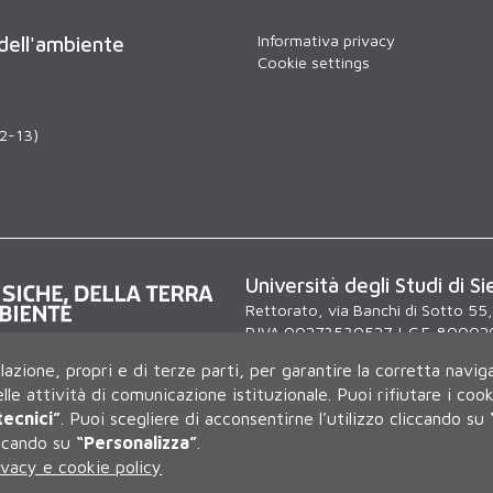
Informativa privacy
 dell'ambiente
Cookie settings
12-13)
Università degli Studi di Si
Rettorato, via Banchi di Sotto 55
P.IVA 00273530527 | C.F. 80002
Contatti:
urp@unisi.it
- URP - Uff
ilazione, propri e di terze parti, per garantire la corretta navig
lunedì al venerdì dalle 9.30 alle 10
delle attività di comunicazione istituzionale.
Puoi rifiutare i coo
tecnici”
.
Puoi scegliere di acconsentirne l’utilizzo cliccando su
iccando su
“Personalizza”
.
ivacy e cookie policy