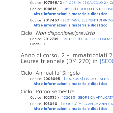
Codice:
107549/ 2
-
[107549/ 2] CALCOLO 2
-
Cr
Codice:
108615
-
[108615] COMPLEMENTI DI FISI
Altre informazioni e materiale didattico
Codice:
2017467
-
[2017467] ELEMENTI DI PR
Altre informazioni e materiale didattico
Ciclo:
Non disponibile/previsto
Codice:
2012739
-
[2012739] CORSO DI FORMAZIO
Crediti:
0
Anno di corso: 2 - Immatricolati
Laurea triennale (DM 270) in
[SE0
Ciclo: Annualita' Singola
Codice:
2008095
-
[2008095] FISICA GENERALE
Altre informazioni e materiale didattico
Ciclo: Primo Semestre
Codice:
102035
-
[102035] GEOFISICA APPLICAT
Codice:
103040
-
[103040] MECCANICA ANALITI
Altre informazioni e materiale didattico